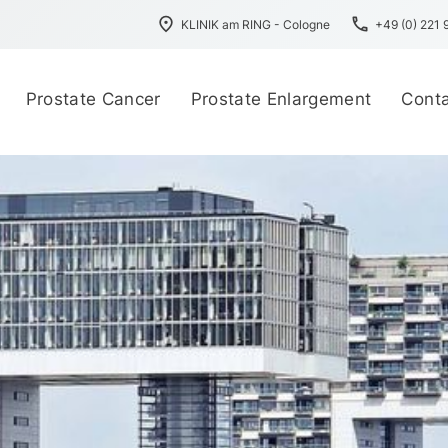
place
phone
KLINIK am RING - Cologne
+49 (0) 221
Prostate Cancer
Prostate Enlargement
Cont