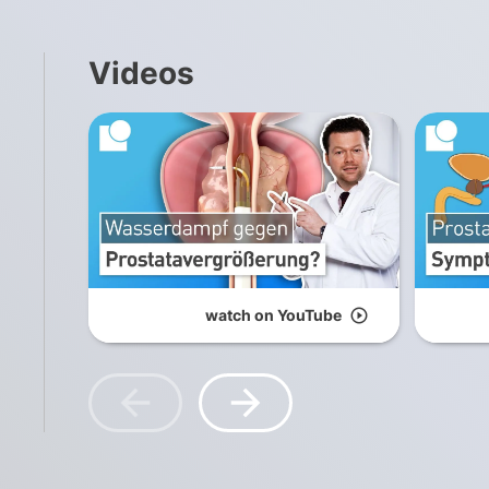
Videos
watch on YouTube
play_circle_outline