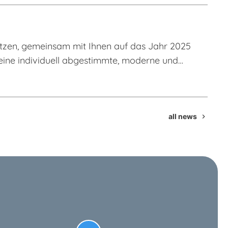
tzen, gemeinsam mit Ihnen auf das Jahr 2025
n eine individuell abgestimmte, moderne und
.
all news
chevron_right