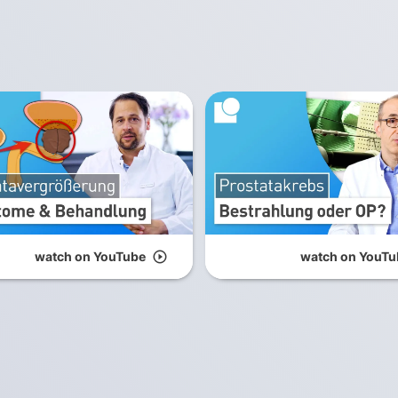
watch on YouTube
play_circle_outline
watch on YouTu