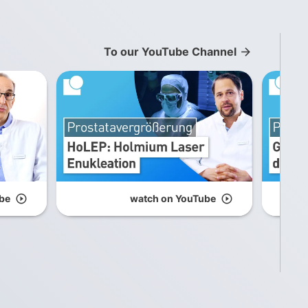
To our YouTube Channel
arrow_forward
be
play_circle_outline
watch on YouTube
play_circle_outline