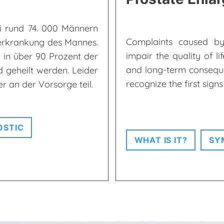
ei rund 74. 000 Männern
Complaints caused by
serkrankung des Mannes.
impair the quality of l
 in über 90 Prozent der
and long-term consequen
 geheilt werden. Leider
recognize the first sign
 an der Vorsorge teil.
OSTIC
WHAT IS IT?
SY