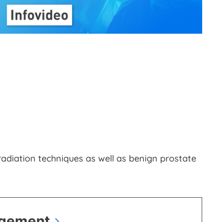
adiation techniques as well as benign prostate
rgement
chevron_right