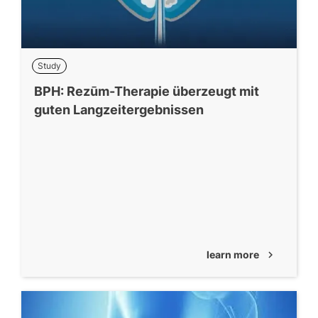
Study
BPH: Rezūm-Therapie überzeugt mit
guten Langzeitergebnissen
learn more
chevron_right