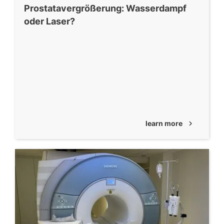
Prostatavergrößerung: Wasserdampf
oder Laser?
learn more
chevron_right