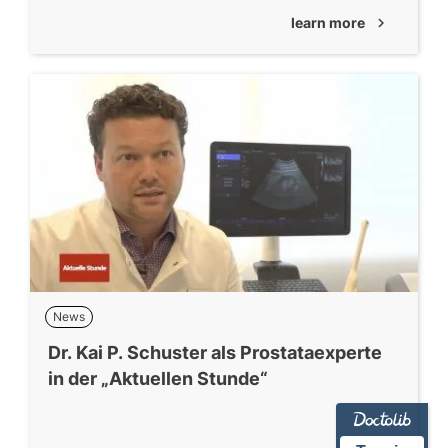
learn more
chevron_right
News
Dr. Kai P. Schuster als Prostataexperte
in der „Aktuellen Stunde“