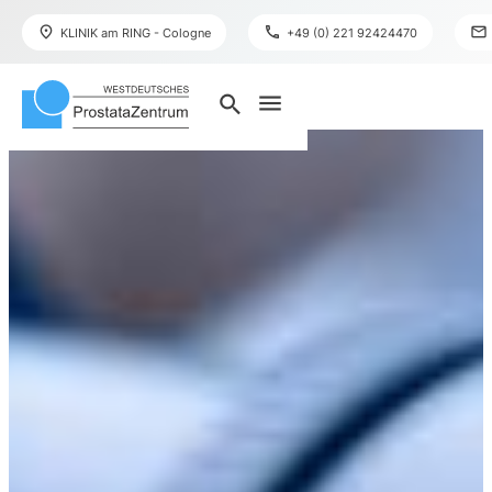
place
phone
mail
KLINIK am RING - Cologne
+49 (0) 221 92424470
menu
search