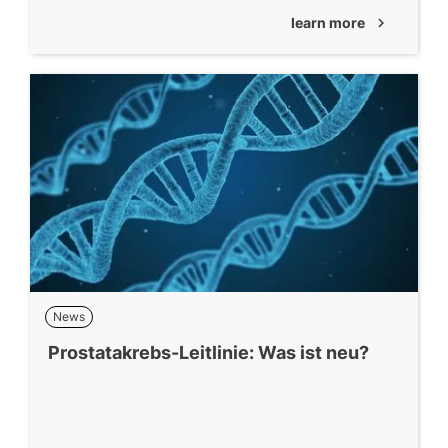
learn more
chevron_right
News
Prostatakrebs-Leitlinie: Was ist neu?