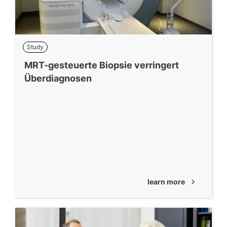
Study
MRT-gesteuerte Biopsie verringert
Überdiagnosen
learn more
chevron_right