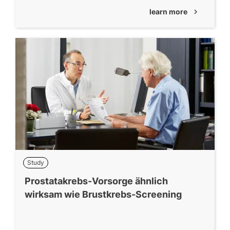
learn more
chevron_right
Study
Prostatakrebs-Vorsorge ähnlich
wirksam wie Brustkrebs-Screening