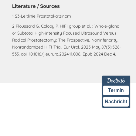
Literature / Sources
1 S3-Leitlinie Prostatakarzinom
2 Ploussard G, Coloby P, HIFI group et al. : Whole-gland
or Subtotal High-intensity Focused Ultrasound Versus
Radical Prostatectomy: The Prospective, Noninferiority,
Nonrandomized HIFI Trial. Eur Urol. 2025 May;87(5):526-
533. doi: 10.1016/j.eururo.2024.11.006. Epub 2024 Dec 4.
Termin
Nachricht