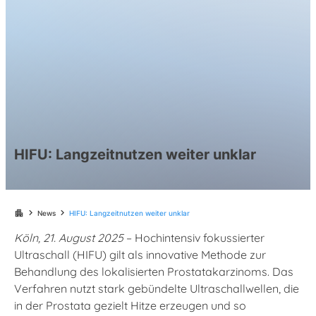
HIFU: Langzeitnutzen weiter unklar
chevron_right
chevron_right
apartment
News
HIFU: Langzeitnutzen weiter unklar
Köln, 21. August 2025
– Hochintensiv fokussierter
Ultraschall (HIFU) gilt als innovative Methode zur
Behandlung des lokalisierten Prostatakarzinoms. Das
Verfahren nutzt stark gebündelte Ultraschallwellen, die
in der Prostata gezielt Hitze erzeugen und so