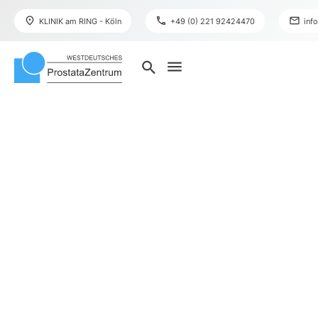
place
phone
mail
KLINIK am RING - Köln
+49 (0) 221 92424470
inf
menu
search