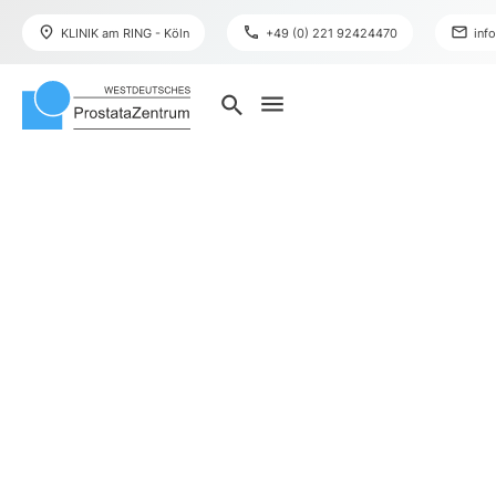
place
phone
mail
KLINIK am RING - Köln
+49 (0) 221 92424470
inf
menu
search