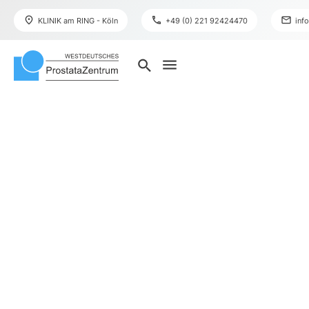
place
phone
mail
KLINIK am RING - Köln
+49 (0) 221 92424470
inf
menu
search