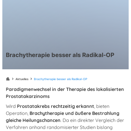
Brachytherapie besser als Radikal-OP
chevron_right
chevron_right
apartment
Aktuelles
Brachytherapie besser als Radikal-OP
Paradigmenwechsel in der Therapie des lokalisierten
Prostatakarzinoms
Wird
Prostatakrebs rechtzeitig erkannt
, bieten
Operation,
Brachytherapie und äußere Bestrahlung
gleiche Heilungschancen
. Da ein direkter Vergleich der
Verfahren anhand randomisierter Studien bislang