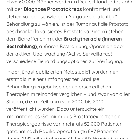
Etwa 60.000 Männer werden in Deutschland jedes Jahr
mit der
Diagnose Prostatakrebs
konfrontiert und
stehen vor der schwierigen Aufgabe die „richtige“
Behandlung zu wählen. Ist der Tumor auf die Prostata
beschränkt (lokalisiertes Prostatakarzinom) stehen
dem Betroffenen mit der
Brachytherapie (inneren
Bestrahlung)
, äußeren Bestrahlung, Operation oder
der aktiven Überwachung (Active Surveillance)
verschiedene Behandlungsoptionen zur Verfügung.
In der jüngst publizierten Metastudie1 wurden nun
erstmals in einer umfangreichen Analyse
Behandlungsergebnisse der unterschiedlichen
Therapien miteinander verglichen – und zwar von allen
Studien, die im Zeitraum von 2000 bis 2010
veröffentlicht wurden. Dazu untersuchte ein
internationales Gremium aus Prostataexperten die
Therapieergebnisse von mehr als 52.000 Patienten,
getrennt nach Radikaloperation (16.697 Patienten,
davon 1381 mit robotergestützter OP), Brachytherapie