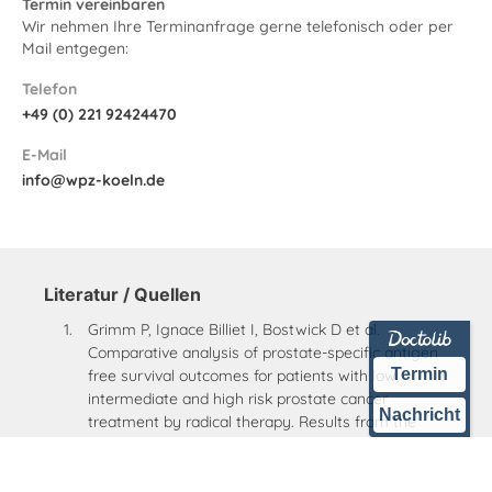
Termin vereinbaren
Wir nehmen Ihre Terminanfrage gerne telefonisch oder per
Mail entgegen:
Telefon
+49 (0) 221 92424470
E-Mail
info@wpz-koeln.de
Literatur / Quellen
Grimm P, Ignace Billiet I, Bostwick D et al.
Comparative analysis of prostate-specific antigen
Termin
free survival outcomes for patients with low,
intermediate and high risk prostate cancer
Nachricht
treatment by radical therapy. Results from the
Prostate Cancer Results Study Group. BJUI 109,
Suppl. 1, 22-29, 2012