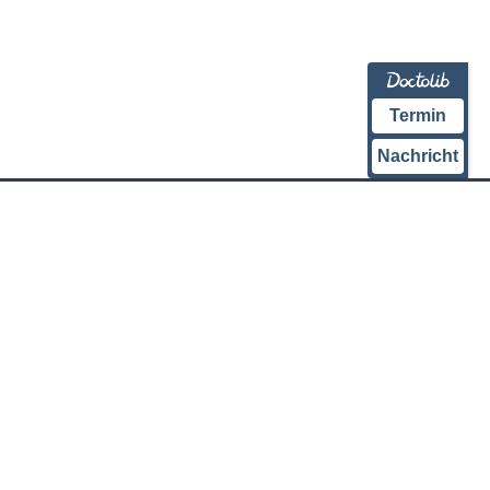
Termin
Nachricht
Westdeutsches
Prostatazentrum
KLINIK am RING
Hohenstaufenring 28
50674 Köln
Telefon:
0221 9 24 24 470
E-Mail:
info@wpz-koeln.de
Öffnungszeiten