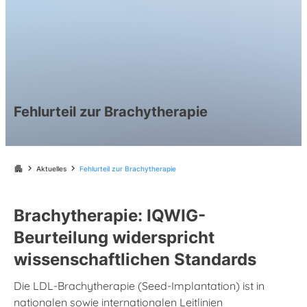
Fehlurteil zur Brachytherapie
chevron_right
chevron_right
apartment
Aktuelles
Fehlurteil zur Brachytherapie
Brachytherapie: IQWIG-
Beurteilung widerspricht
wissenschaftlichen Standards
Die LDL-Brachytherapie (Seed-Implantation) ist in
nationalen sowie internationalen Leitlinien