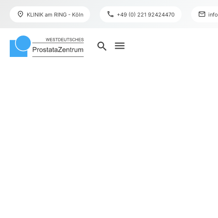
place
phone
mail
KLINIK am RING - Köln
+49 (0) 221 92424470
inf
menu
search