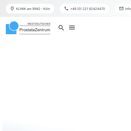
place
phone
mail
KLINIK am RING - Köln
+49 (0) 221 92424470
inf
menu
search