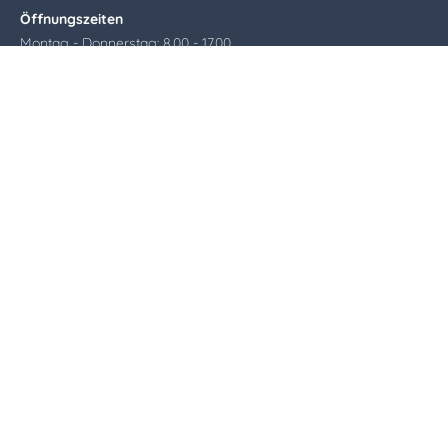
Öffnungszeiten
Montag - Donnerstag: 8.00 - 17.00
Freitag: 8.00 - 14.00
Impressum
|
Datenschutz