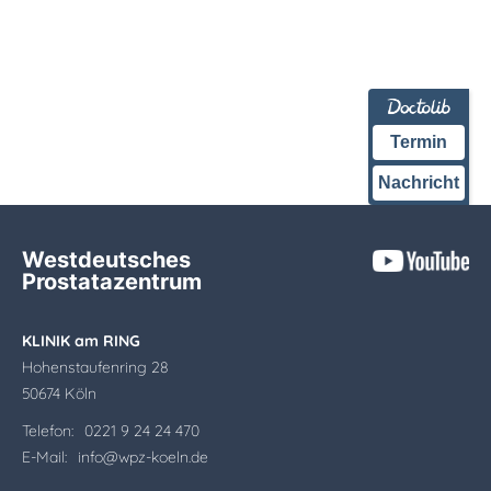
Termin
Nachricht
Westdeutsches
Prostatazentrum
KLINIK am RING
Hohenstaufenring 28
50674 Köln
Telefon:
0221 9 24 24 470
E-Mail:
info@wpz-koeln.de