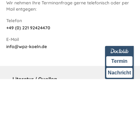
Wir nehmen Ihre Terminanfrage gerne telefonisch oder per
Mail entgegen:
Telefon
+49 (0) 221 92424470
E-Mail
info@wpz-koeln.de
Termin
Nachricht
Literatur / Quellen
Kupelian PA et. al.: Radical prostatectomy, external
beam radiotherapy or =72 Gy, permanent seed
implantation, or combined seeds/external beam
radiother-apy for stage T1-T2 prostate cancer. Int J
Radiat Oncol Biol Phys. 2004 Jan 1;58(1):25-33.
Wagner, W. et al. 2008: Patients` general
contentment with and Quality of Life (QoL) after
treatment for prostate cancer (PC) and oncological