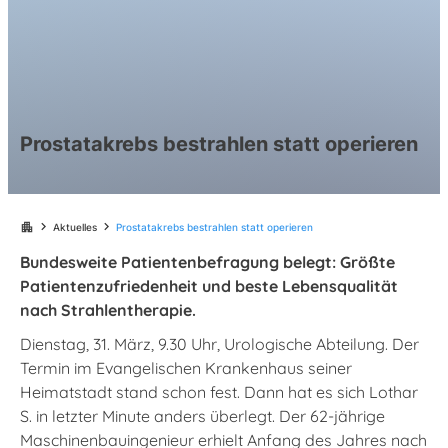
Prostatakrebs bestrahlen statt operieren
chevron_right
chevron_right
apartment
Aktuelles
Prostatakrebs bestrahlen statt operieren
Bundesweite Patientenbefragung belegt: Größte
Patientenzufriedenheit und beste Lebensqualität
nach Strahlentherapie.
Dienstag, 31. März, 9.30 Uhr, Urologische Abteilung. Der
Termin im Evangelischen Krankenhaus seiner
Heimatstadt stand schon fest. Dann hat es sich Lothar
S. in letzter Minute anders überlegt. Der 62-jährige
Maschinenbauingenieur erhielt Anfang des Jahres nach