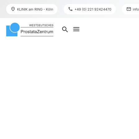
place
phone
mail
KLINIK am RING - Köln
+49 (0) 221 92424470
inf
menu
search