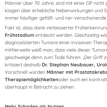
Männer über 70 Jahre, sind mit einer OP nicht g
klagen über erhebliche Nebenwirkungen und Sp
immer häufiger gefäß- und ner-venschonende 
Fakt ist, dass dank verbesserter Früherkenn
Frühstadium
entdeckt werden. Gleichzeitig wäc
diagnostizierten Tumore einer invasiven Therap
mittlerweile weiß man, dass viele dieser Tum
geschweige denn zum Tode führen. „Der Griff zum
kritisiert deshalb
Dr. Stephan Neubauer, Uro
Vorschnell würden
Männer mit Prostatakreb
Therapiemöglichkeiten
oder auch ein kontroll
überhaupt in Betracht zu ziehen.
Mehr Schaden als Nutzen