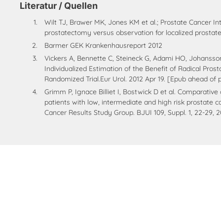
Literatur / Quellen
Wilt TJ, Brawer MK, Jones KM et al.; Prostate Cancer In
prostatectomy versus observation for localized prostate 
Barmer GEK Krankenhausreport 2012
Vickers A, Bennette C, Steineck G, Adami HO, Johansson
Individualized Estimation of the Benefit of Radical Pr
Randomized Trial.Eur Urol. 2012 Apr 19. [Epub ahead of p
Grimm P, Ignace Billiet I, Bostwick D et al. Comparative
patients with low, intermediate and high risk prostate 
Cancer Results Study Group. BJUI 109, Suppl. 1, 22-29, 2