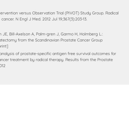
tervention versus Observation Trial (PIVOT) Study Group. Radical
cancer. N Engl J Med. 2012 Jul 19;367(3):203-13.
 JE, Bill-Axelson A, Palm-gren J, Garmo H, Holmberg L.:
ostatectomy from the Scandinavian Prostate Cancer Group
rint]
 analysis of prostate-specific antigen free survival outcomes for
cancer treatment by radical therapy. Results from the Prostate
012