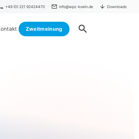
one
mail
arrow_downward
+49 (0) 221 92424470
info@wpz-koeln.de
Downloads
search
Kontakt
Zweitmeinung