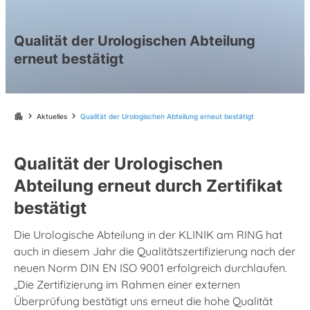
Qualität der Urologischen Abteilung
erneut bestätigt
chevron_right
chevron_right
apartment
Aktuelles
Qualität der Urologischen Abteilung erneut bestätigt
Qualität der Urologischen
Abteilung erneut durch Zertifikat
bestätigt
Die Urologische Abteilung in der KLINIK am RING hat
auch in diesem Jahr die Qualitätszertifizierung nach der
neuen Norm DIN EN ISO 9001 erfolgreich durchlaufen.
„Die Zertifizierung im Rahmen einer externen
Überprüfung bestätigt uns erneut die hohe Qualität