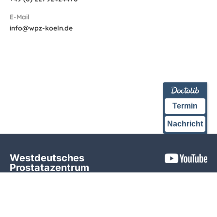
E-Mail
info@wpz-koeln.de
Termin
Nachricht
Westdeutsches
Prostatazentrum
KLINIK am RING
Hohenstaufenring 28