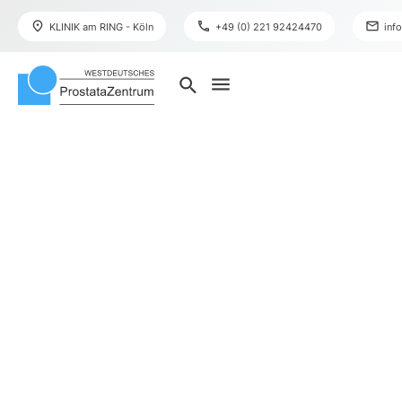
place
phone
mail
KLINIK am RING - Köln
+49 (0) 221 92424470
inf
menu
search