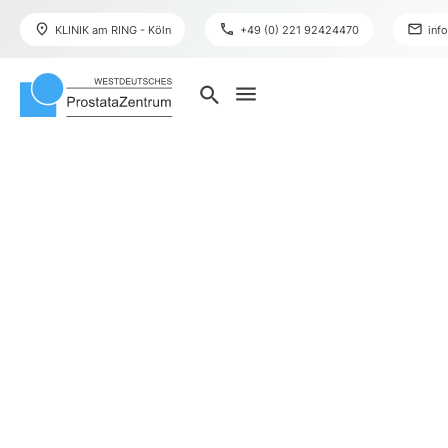
place
phone
mail
KLINIK am RING - Köln
+49 (0) 221 92424470
inf
menu
search