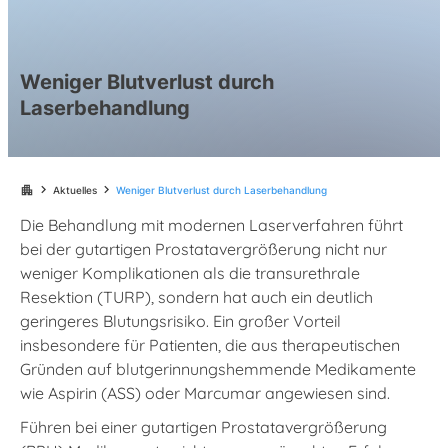
Weniger Blutverlust durch
Laserbehandlung
chevron_right
chevron_right
apartment
Aktuelles
Weniger Blutverlust durch Laserbehandlung
Die Behandlung mit modernen Laserverfahren führt
bei der gutartigen Prostatavergrößerung nicht nur
weniger Komplikationen als die transurethrale
Resektion (TURP), sondern hat auch ein deutlich
geringeres Blutungsrisiko. Ein großer Vorteil
insbesondere für Patienten, die aus therapeutischen
Gründen auf blutgerinnungshemmende Medikamente
wie Aspirin (ASS) oder Marcumar angewiesen sind.
Führen bei einer gutartigen Prostatavergrößerung