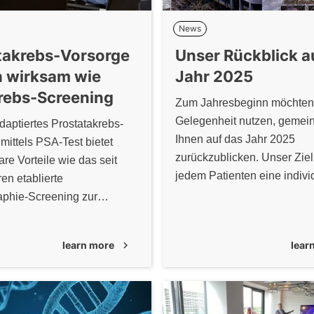
News
takrebs-Vorsorge
Unser Rückblick a
h wirksam wie
Jahr 2025
rebs-Screening
Zum Jahresbeginn möchten 
Gelegenheit nutzen, gemei
adaptiertes Prostatakrebs-
Ihnen auf das Jahr 2025
mittels PSA-Test bietet
zurückzublicken. Unser Ziel 
are Vorteile wie das seit
jedem Patienten eine indivi
ren etablierte
abgestimmte, moderne und q
hie-Screening zur
hochwertige Behandlung z
sfrüherkennung.
ermöglichen.
learn more
chevron_right
lear