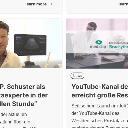
learn more
chevron_right
lear
uchung der Prostata
und praktischen Austausch
rektale Untersuchung, DRU)
die moderne Therapie der 
mit ihre Schlüsselrolle in der
Prostatahyperplasie (BPH).
nung
News
 P. Schuster als
YouTube-Kanal d
taexperte in der
erreicht große Re
llen Stunde“
Seit seinem Launch im Juli
der YouTube-Kanal des
 der aktuellen
Westdeutsches Prostatazen
tattung über die