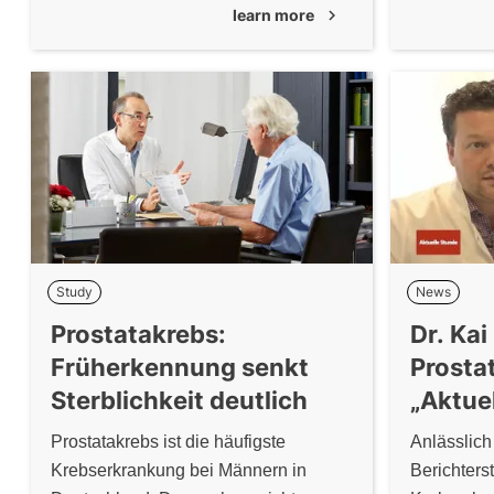
learn more
chevron_right
der vielversprechenden Technologie
Tastunters
ist die Wirksamkeit der Methode
(digitale 
bislang wissenschaftlich nicht
verliert da
ausreichend gesichert.
Früherken
Study
News
Prostatakrebs:
Dr. Kai
Früherkennung senkt
Prosta
Sterblichkeit deutlich
„Aktue
Prostatakrebs ist die häufigste
Anlässlich
Krebserkrankung bei Männern in
Berichters