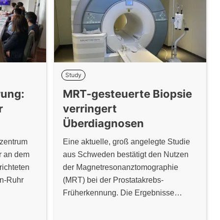
Study
rung:
MRT-gesteuerte Biopsie
r
verringert
Überdiagnosen
azentrum
Eine aktuelle, groß angelegte Studie
er an dem
aus Schweden bestätigt den Nutzen
richteten
der Magnetresonanztomographie
n-Ruhr
(MRT) bei der Prostatakrebs-
Früherkennung. Die Ergebnisse
karätige
zeigen, dass bei unauffälligem MRT-
aftlichen
Befund auf eine Gewebeentnahme