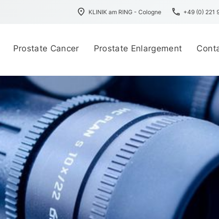
place
phone
KLINIK am RING - Cologne
+49 (0) 221
Prostate Cancer
Prostate Enlargement
Cont