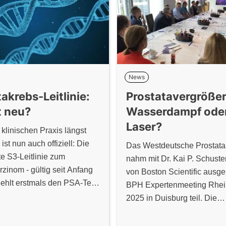
News
akrebs-Leitlinie:
Prostatavergröße
t neu?
Wasserdampf ode
Laser?
 klinischen Praxis längst
 ist nun auch offiziell: Die
Das Westdeutsche Prostat
te S3-Leitlinie zum
nahm mit Dr. Kai P. Schust
rzinom - gültig seit Anfang
von Boston Scientific ausge
fiehlt erstmals den PSA-Test
BPH Expertenmeeting Rhei
rduntersuchung in der
2025 in Duisburg teil. Die
ebs-Vorsorge. Die bisher
Veranstaltung bot eine hoch
ig durchgeführte
Plattform für den wissensch