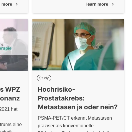
n more
chevron_right
learn more
chevron_right
 rund um
(Biopsie)verzichtet werden kann.
benignen
Dadurch lässt sich die Zahl klinisch
nicht relevanter Prostatakarzinom-
Diagnosen um etwa 50 Prozent
reduzieren, ohne aggressive oder
fortgesch
Study
Hochrisiko-
es WPZ
Prostatakrebs:
sonanz
Metastasen ja oder nein?
 2021 hat
‍PSMA-PET/CT erkennt Metastasen
trums eine
präziser als konventionelle