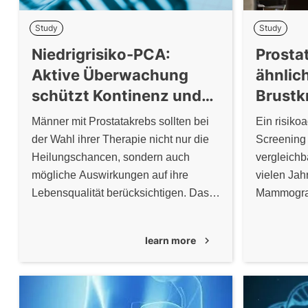
Study
Study
Niedrigrisiko-PCA:
Prosta
Aktive Überwachung
ähnlic
schützt Kontinenz und
Brustk
Potenz
Männer mit Prostatakrebs sollten bei
Ein risiko
der Wahl ihrer Therapie nicht nur die
Screening 
Heilungschancen, sondern auch
vergleichb
mögliche Auswirkungen auf ihre
vielen Jah
Lebensqualität berücksichtigen. Das
Mammograp
gilt insbesondere für Patienten mit
Brustkreb
einem Niedrigrisiko-Prostatakarzinom.
learn more
chevron_right