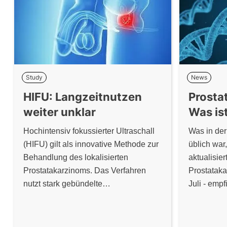
Study
News
HIFU: Langzeitnutzen
Prostat
weiter unklar
Was is
Hochintensiv fokussierter Ultraschall
Was in der
(HIFU) gilt als innovative Methode zur
üblich war,
Behandlung des lokalisierten
aktualisier
Prostatakarzinoms. Das Verfahren
Prostataka
nutzt stark gebündelte
Juli - emp
Ultraschallwellen, die in der Prostata
als Standa
gezielt Hitze erzeugen und so
Prostatakr
Tumorgewebe zerstören sollen. Trotz
routinemäß