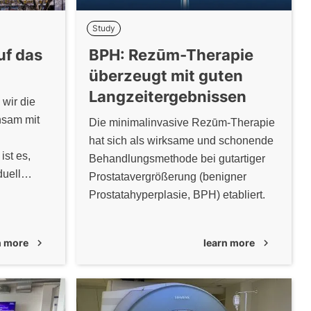
Study
uf das
BPH: Rezūm-Therapie
überzeugt mit guten
Langzeitergebnissen
wir die
nsam mit
Die minimalinvasive Rezūm-Therapie
hat sich als wirksame und schonende
ist es,
Behandlungsmethode bei gutartiger
duell
Prostatavergrößerung (benigner
ualitativ
Prostatahyperplasie, BPH) etabliert.
u
n more
chevron_right
learn more
chevron_right